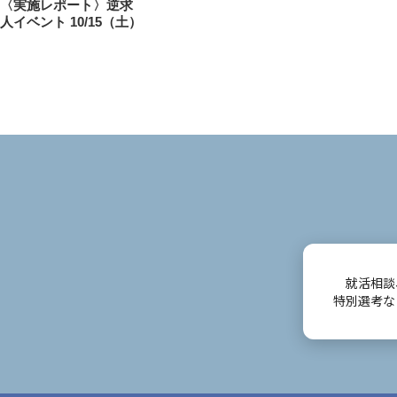
前
〈実施レポート〉逆求
稿
人イベント 10/15（土）
の
投
ナ
稿
ビ
ゲ
ー
シ
ョ
ン
就活相談
特別選考な