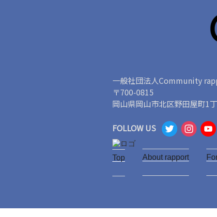
一般社団法人Community rapp
〒700-0815
岡山県岡山市北区野田屋町1丁目
T
I
FOLLOW US
w
n
About rapport
it
s
Fo
Top
t
t
e
a
r
g