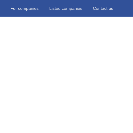
For companies
Listed companies
Contact us