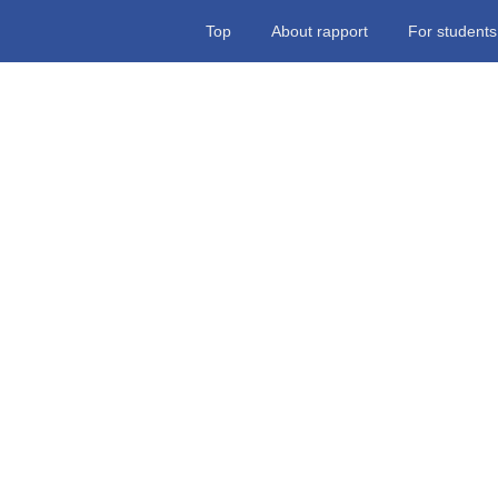
Top
About rapport
For students