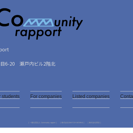
ort
6-20 瀬戸内ビル2階北
Y
o
r students
u
For companies
Listed companies
Conta
T
u
[ 一般社団法人 Community rapport ]
[ 株式会社SWITCH WORKS ]
[ 株式会社岡京 ]
b