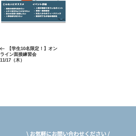
投
前
【学生10名限定！】オン
稿
ライン面接練習会
の
11/17（木）
投
ナ
稿
ビ
ゲ
ー
シ
ョ
ン
\ お気軽にお問い合わせください /