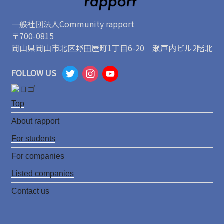
一般社団法人Community rapport
〒700-0815
岡山県岡山市北区野田屋町1丁目6-20 瀬戸内ビル2階北
T
I
Y
FOLLOW US
w
n
o
it
s
u
Top
t
t
T
About rapport
e
a
u
For students
r
g
b
For companies
r
e
Listed companies
a
C
Contact us
m
h
a