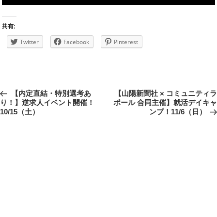
共有:
Twitter
Facebook
Pinterest
投
前
【内定直結・特別選考あ
次
【山陽新聞社 × コミュニティラ
稿
り！】逆求人イベント開催！
ポール 合同主催】就活デイキャ
の
の
10/15（土）
ンプ！11/6（日）
投
投
ナ
稿
稿
ビ
ゲ
ー
シ
ョ