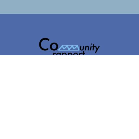
一般社団法人Community rapport
〒700-0815
岡山県岡山市北区野田屋町1丁目6-20 瀬戸内ビル2階北
T
I
Y
FOLLOW US
w
n
o
it
s
u
Top
t
t
T
About rapport