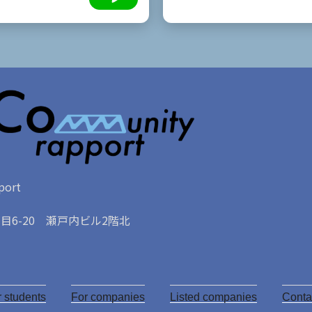
ort
6-20 瀬戸内ビル2階北
Y
o
r students
u
For companies
Listed companies
Conta