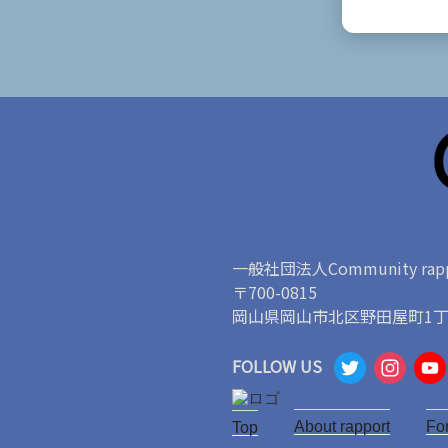
一般社団法人Community rapp
〒700-0815
岡山県岡山市北区野田屋町1丁目
T
I
FOLLOW US
w
n
About rapport
it
s
Fo
Top