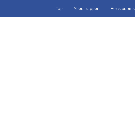
Top
About rapport
For students