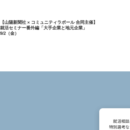
投
前
【山陽新聞社 × コミュニティラポール 合同主催】
稿
就活セミナー番外編「大手企業と地元企業」
の
9/2（金）
投
ナ
稿
ビ
ゲ
ー
シ
ョ
ン
就活相談
特別選考な