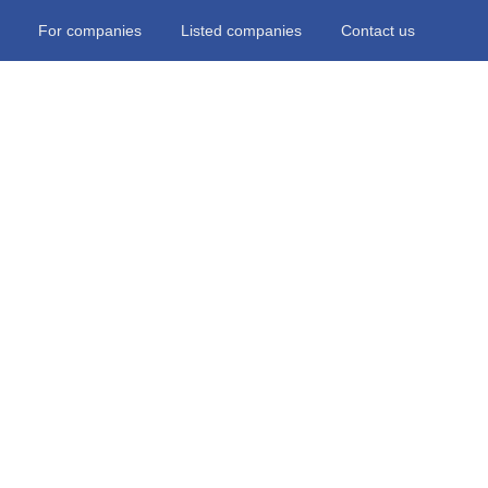
For companies
Listed companies
Contact us