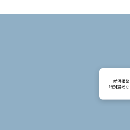
ー
シ
ョ
ン
就活相談
特別選考な