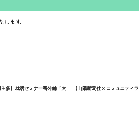
たします。
合同主催】就活セミナー番外編「大
次
【山陽新聞社 × コミュニティ
の
投
稿