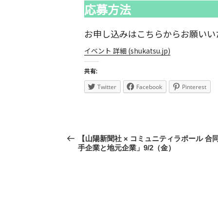
応募方法
お申し込みはこちらからお願いい
イベント 詳細 (shukatsu.jp)
共有:
Twitter
Facebook
Pinterest
投
前
【山陽新聞社 × コミュニティラポール 
稿
手企業と地元企業」9/2（金）
の
投
ナ
稿
ビ
ゲ