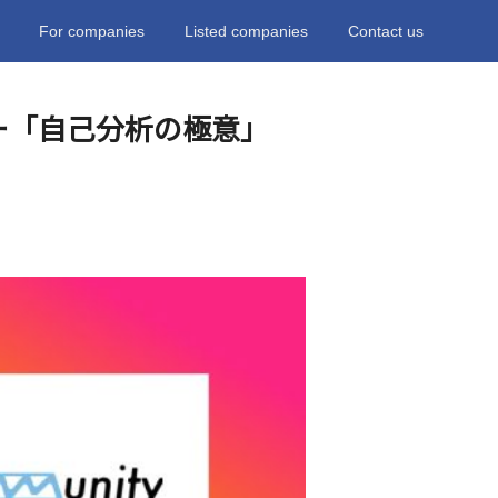
For companies
Listed companies
Contact us
ー「自己分析の極意」