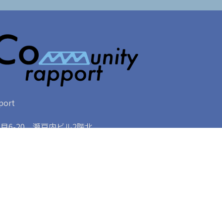
ort
6-20 瀬戸内ビル2階北
Y
o
r students
u
For companies
Listed companies
Conta
T
u