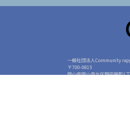
一般社団法人Community rapp
〒700-0815
岡山県岡山市北区野田屋町1丁目
T
I
FOLLOW US
w
n
About rapport
it
s
Fo
Top
t
t
e
a