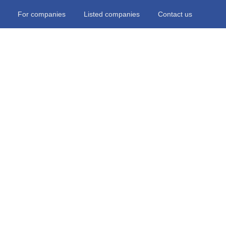
For companies
Listed companies
Contact us