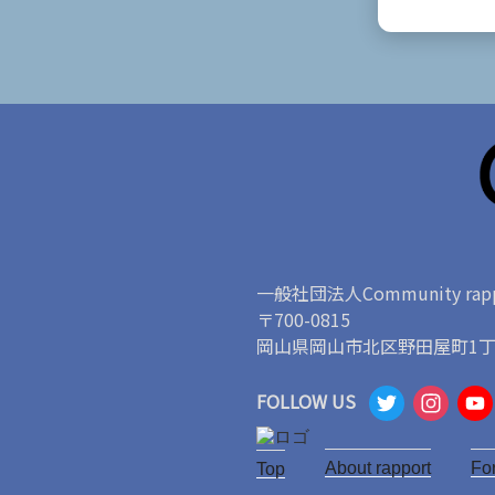
一般社団法人Community rapp
〒700-0815
岡山県岡山市北区野田屋町1丁目
T
I
FOLLOW US
w
n
About rapport
it
s
Fo
Top