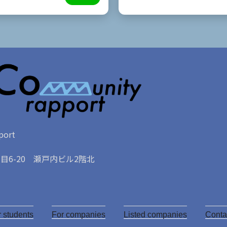
ort
6-20 瀬戸内ビル2階北
Y
o
r students
u
For companies
Listed companies
Conta