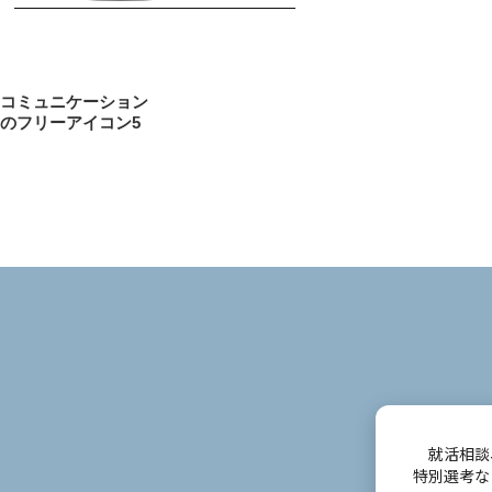
投
前
コミュニケーション
稿
のフリーアイコン5
の
投
ナ
稿
ビ
ゲ
ー
シ
ョ
ン
就活相談
特別選考な