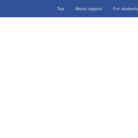
Top
About rapport
For students