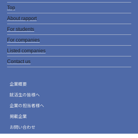
w
n
o
Top
it
s
u
t
t
T
About rapport
e
a
u
For students
r
g
b
For companies
r
e
Listed companies
a
C
Contact us
m
h
a
企業概要
n
就活生の皆様へ
n
企業の担当者様へ
e
掲載企業
l
お問い合わせ
プライバシーポリシー