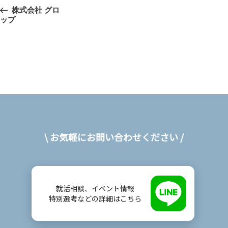
投
前
株式会社 グロ
稿
ップ
の
投
ナ
稿
ビ
ゲ
ー
シ
ョ
\ お気軽にお問い合わせください /
ン
就活相談、イベント情報
特別選考などの詳細はこちら