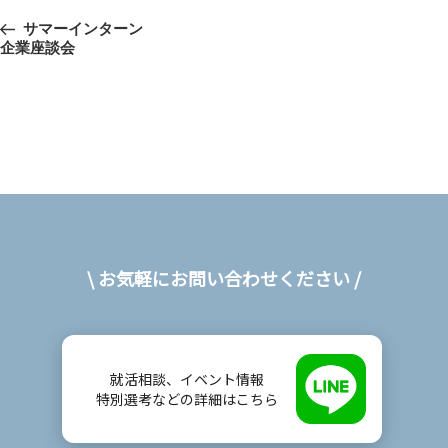
投
前
サマーインターン
稿
企業座談会
の
投
ナ
稿
ビ
ゲ
ー
シ
ョ
\ お気軽にお問い合わせください /
ン
就活相談、イベント情報
特別選考などの詳細はこちら