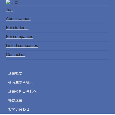
w
n
o
it
s
u
Top
t
t
T
About rapport
e
a
u
For students
r
g
b
For companies
r
e
Listed companies
a
C
Contact us
m
h
a
企業概要
n
就活生の皆様へ
n
企業の担当者様へ
e
掲載企業
l
お問い合わせ