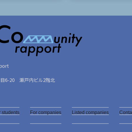
ort
6-20 瀬戸内ビル2階北
Y
o
r students
u
For companies
Listed companies
Conta
T