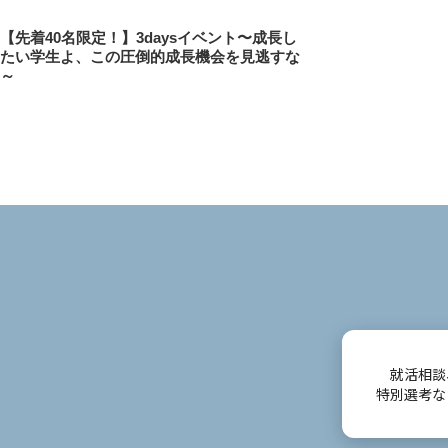
投
前
【先着40名限定！】3daysイベント〜成長し
稿
たい学生よ、この圧倒的成長機会を見逃すな
の
～
投
ナ
稿
ビ
ゲ
ー
シ
ョ
ン
就活相談
特別選考な