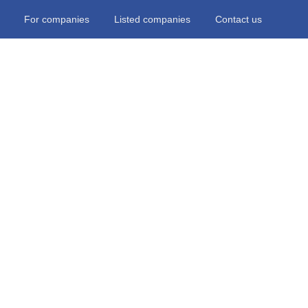
For companies
Listed companies
Contact us