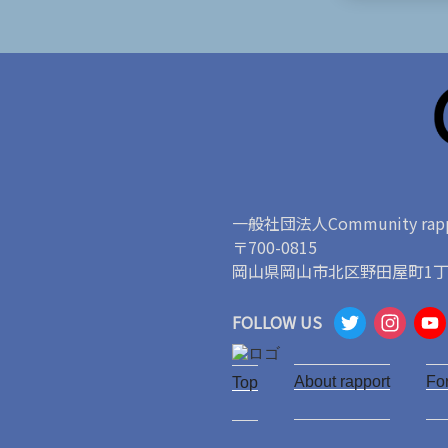
一般社団法人Community rapp
〒700-0815
岡山県岡山市北区野田屋町1丁目
T
I
FOLLOW US
w
n
About rapport
it
s
Fo
Top
t
t