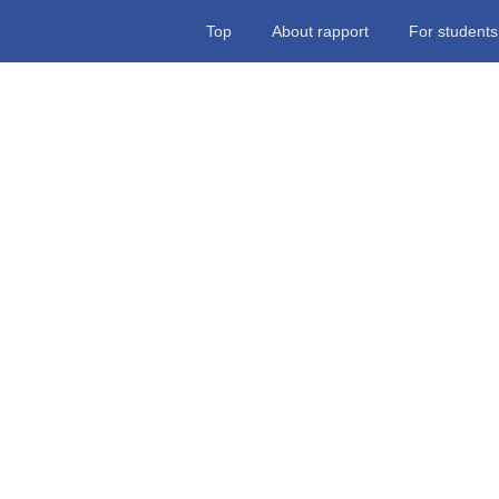
Top
About rapport
For students