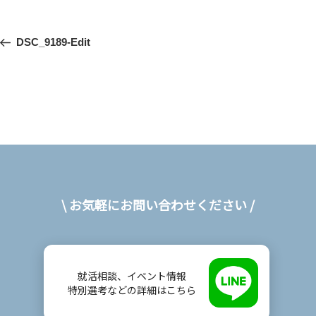
投
前
DSC_9189-Edit
稿
の
投
ナ
稿
ビ
ゲ
ー
シ
\ お気軽にお問い合わせください /
ョ
ン
就活相談、イベント情報
特別選考などの詳細はこちら