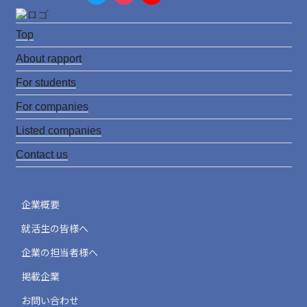
w
n
o
it
s
u
Top
t
t
T
About rapport
e
a
u
For students
r
g
b
For companies
r
e
Listed companies
a
C
Contact us
m
h
a
企業概要
n
就活生の皆様へ
n
企業の担当者様へ
e
掲載企業
l
お問い合わせ